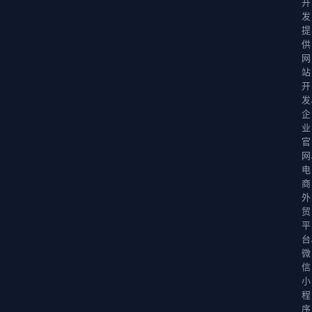
开
发
提
供
网
站
开
发
企
业
官
网
电
商
外
贸
平
台
微
信
小
程
序