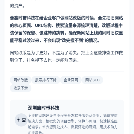
的资产。
像鑫时带科技在给企业客户做网站改版的时候，会先把旧网站
的核心页面、URL结构、搜索流量来源梳理清楚，改版过程中
该保留的保留、该跳转的跳转，确保新网站上线的同时旧权重
能平稳过渡过来，不会出现“改完搜不到”的情况。
网站改版是为了更好，不是为了消失。把上面这些排查工作做
到位了，排名掉下去也一定能涨回来。
网站改版
搜索排名下降
企业官网
网站SEO
收录下滑
深圳鑫时带科技
专业的网站建设与小程序开发软件服务商企业，免费提供
👨‍💻
解决方案，根据您的项目类型、预算与周期，快速精准匹
配需求，省去您到处找人、反复筛选的麻烦，用技术助力
企业增长。