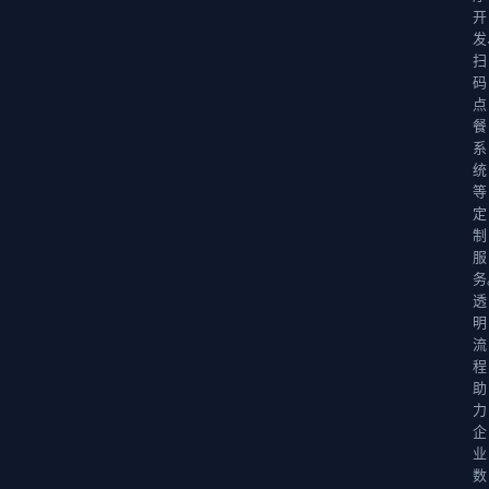
开
发
扫
码
点
餐
系
统
等
定
制
服
务
透
明
流
程
助
力
企
业
数