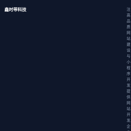
鑫时带科技
注
高
品
质
网
站
建
设
与
小
程
序
开
发
提
供
网
站
开
发
企