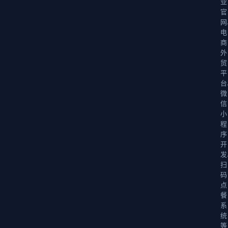
业
官
网
电
商
外
贸
平
台
微
信
小
程
序
开
发
扫
码
点
餐
系
统
等