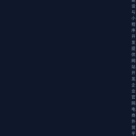
设
与
小
程
序
开
发
提
供
网
站
开
发
企
业
官
网
电
商
外
贸
平