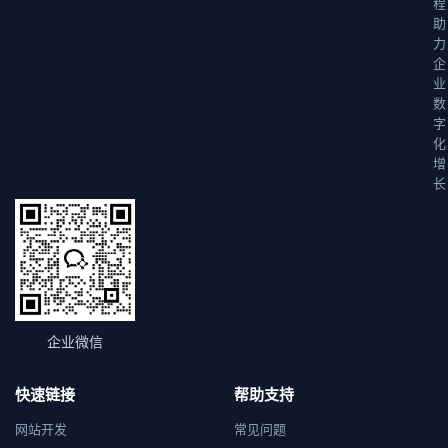
程
助
力
企
业
数
字
化
增
长
企业微信
快速链接
帮助支持
网站开发
常见问题