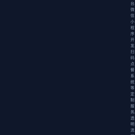
台
微
信
小
程
序
开
发
扫
码
点
餐
系
统
等
定
制
服
务
透
明
流