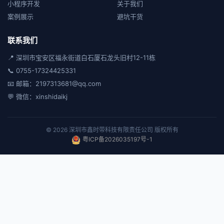
小程序开发
关于我们
案例展示
避坑干货
联系我们
📍 深圳市宝安区福永街道白石厦石龙头旧村12-11栋
📞 0755-17324425331
📧 邮箱：2197313681@qq.com
💬 微信：xinshidaikj
© 2026 深圳市鑫时带科技有限责任公司 版权所有
粤ICP备2026035197号-1