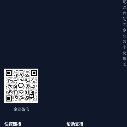
明
流
程
助
力
企
业
数
字
化
增
长
企业微信
快速链接
帮助支持