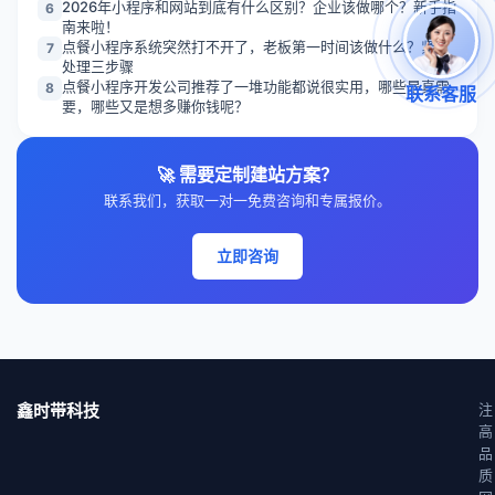
2026年小程序和网站到底有什么区别？企业该做哪个？新手指
6
南来啦！
点餐小程序系统突然打不开了，老板第一时间该做什么？紧急
7
处理三步骤
点餐小程序开发公司推荐了一堆功能都说很实用，哪些是真需
8
联系客服
要，哪些又是想多赚你钱呢？
🚀 需要定制建站方案？
联系我们，获取一对一免费咨询和专属报价。
立即咨询
鑫时带科技
注
高
品
质