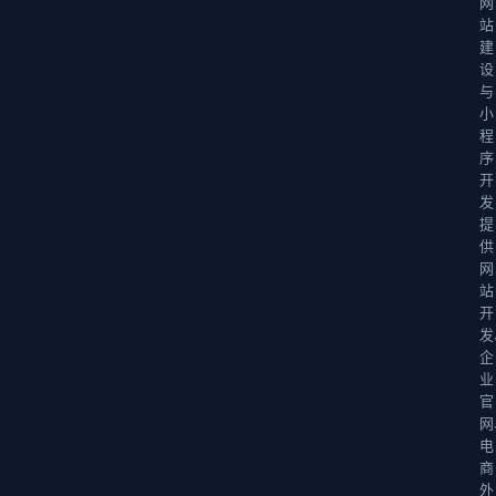
网
站
建
设
与
小
程
序
开
发
提
供
网
站
开
发
企
业
官
网
电
商
外