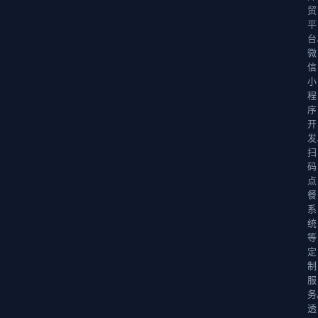
贸
平
台
微
信
小
程
序
开
发
扫
码
点
餐
系
统
等
定
制
服
务
透