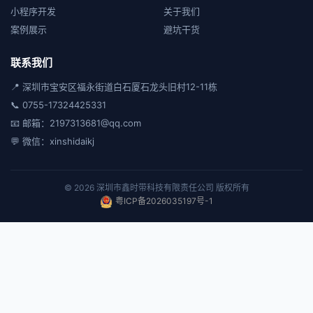
小程序开发
关于我们
案例展示
避坑干货
联系我们
📍 深圳市宝安区福永街道白石厦石龙头旧村12-11栋
📞 0755-17324425331
📧 邮箱：2197313681@qq.com
💬 微信：xinshidaikj
© 2026 深圳市鑫时带科技有限责任公司 版权所有
粤ICP备2026035197号-1