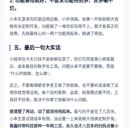
2. 功能够用就好，不要求功能特别多、贪多嚼不
烂。
小本生意讲究的是边用边看、小步快跑。如果一开始就砸大钱
做完全定制开发，功能做了一堆但实际用不上，那才是真正的
浪费。先挑最核心的一两个功能用起来，跑通了再加。
五、最后一句大实话
小程序在今天已经不是新鲜玩意了，但它仍然是离小商家最
近、成本最低的数字化工具。问题从来不是要不要做，而是
“什么时候做、怎么做”。
总之，不要看隔壁老李老王做了你就做，也不要听说谁做了没
用你就觉得没用。每个店的客群、品类、经营模式都不同，工
具好不好用，取决于你拿它来解决什么问题。
想清楚了再动，动了就坚持用起来。
最亏的不是花了几百块，
小本生意试错成本有限，没必要一上来就砸大钱搞定制开发。
像鑫时带科技那种一年两三百、永久也才八百多的扫码点餐小