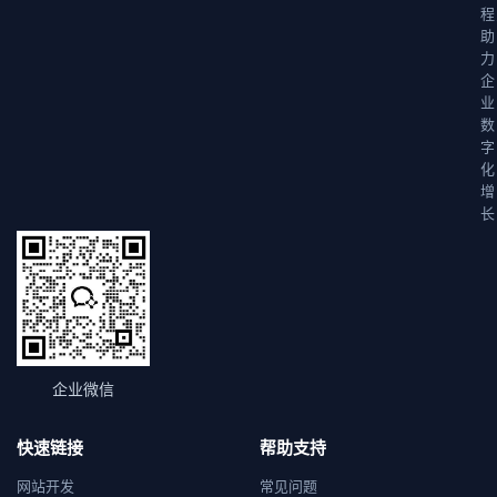
程
助
力
企
业
数
字
化
增
长
企业微信
快速链接
帮助支持
网站开发
常见问题