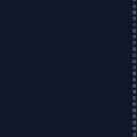
台
微
信
小
程
序
开
发
扫
码
点
餐
系
统
等
定
制
服
务
透
明
流