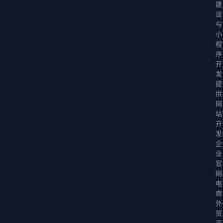
建
设
与
小
程
序
开
发
提
供
网
站
开
发
企
业
官
网
电
商
外
贸
平